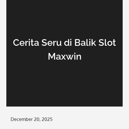
Cerita Seru di Balik Slot
Maxwin
Posted
December 20, 2025
on