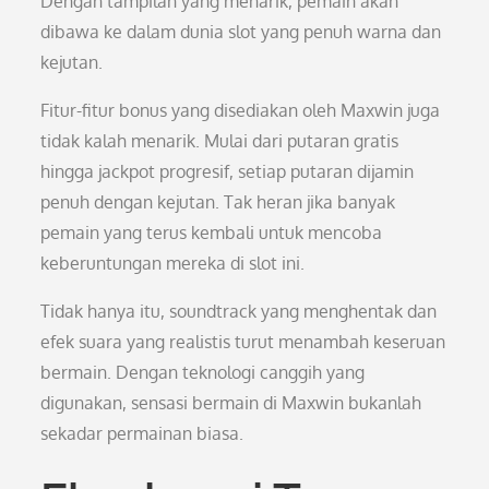
Dengan tampilan yang menarik, pemain akan
dibawa ke dalam dunia slot yang penuh warna dan
kejutan.
Fitur-fitur bonus yang disediakan oleh Maxwin juga
tidak kalah menarik. Mulai dari putaran gratis
hingga jackpot progresif, setiap putaran dijamin
penuh dengan kejutan. Tak heran jika banyak
pemain yang terus kembali untuk mencoba
keberuntungan mereka di slot ini.
Tidak hanya itu, soundtrack yang menghentak dan
efek suara yang realistis turut menambah keseruan
bermain. Dengan teknologi canggih yang
digunakan, sensasi bermain di Maxwin bukanlah
sekadar permainan biasa.