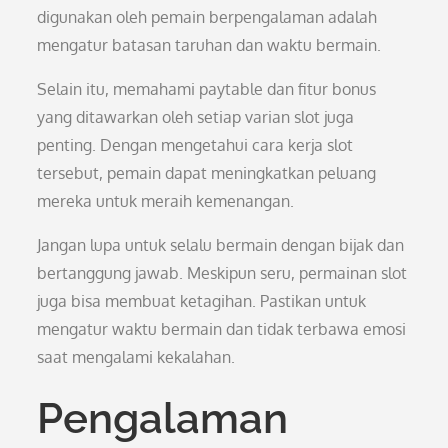
digunakan oleh pemain berpengalaman adalah
mengatur batasan taruhan dan waktu bermain.
Selain itu, memahami paytable dan fitur bonus
yang ditawarkan oleh setiap varian slot juga
penting. Dengan mengetahui cara kerja slot
tersebut, pemain dapat meningkatkan peluang
mereka untuk meraih kemenangan.
Jangan lupa untuk selalu bermain dengan bijak dan
bertanggung jawab. Meskipun seru, permainan slot
juga bisa membuat ketagihan. Pastikan untuk
mengatur waktu bermain dan tidak terbawa emosi
saat mengalami kekalahan.
Pengalaman