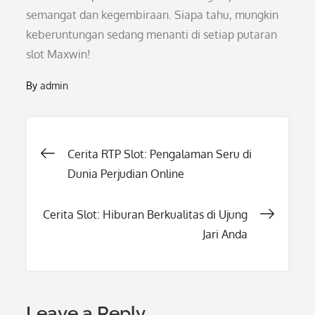
semangat dan kegembiraan. Siapa tahu, mungkin
keberuntungan sedang menanti di setiap putaran
slot Maxwin!
By
admin
Post
Cerita RTP Slot: Pengalaman Seru di
Dunia Perjudian Online
navigation
Cerita Slot: Hiburan Berkualitas di Ujung
Jari Anda
Leave a Reply