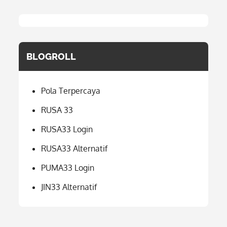
BLOGROLL
Pola Terpercaya
RUSA 33
RUSA33 Login
RUSA33 Alternatif
PUMA33 Login
JIN33 Alternatif