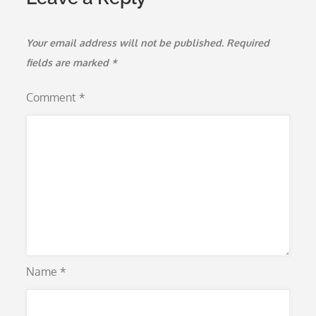
Your email address will not be published.
Required
fields are marked
*
Comment
*
Name
*