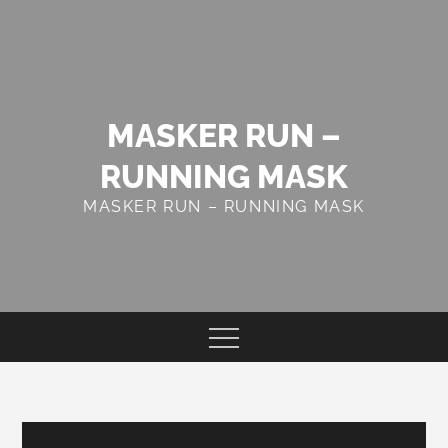
Skip
to
content
MASKER RUN –
RUNNING MASK
MASKER RUN – RUNNING MASK