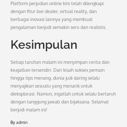
Platform perjudian online kini telah dilengkapi
dengan fitur live dealer, virtual reality, dan
berbagai inovasi lainnya yang membuat
pengalaman berjudi semakin seru dan realistis.
Kesimpulan
Setiap taruhan malam ini menyimpan cerita dan
keajaiban tersendiri. Dari kisah sukses pemain
hingga tips menang, dunia judi daring selalu
menyajikan sesuatu yang menarik untuk
dieksplorasi. Namun, ingatlah untuk selalu bertaruh
dengan tanggung jawab dan bijaksana. Selamat
berjudi malam ini!
By
admin