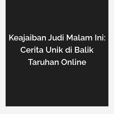
Keajaiban Judi Malam Ini:
Cerita Unik di Balik
Taruhan Online