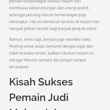
pemain berpendapat bahwa malam hari
membawa keberuntungan dan energi positif,
sehingga peluang meraih kemenangan juga
meningkat. Hal ini membuat taruhan di malam hari
menjadi pilihan favorit bagi banyak penjudi online.
Namun, tentu saja, berjudi juga memiliki risiko.
Penting untuk selalu bertaruh dengan bijak dan
tidak terbawa emosi. Jadikan taruhan malam ini
sebagai hiburan semata dan jangan sampai
kecanduan.
Kisah Sukses
Pemain Judi