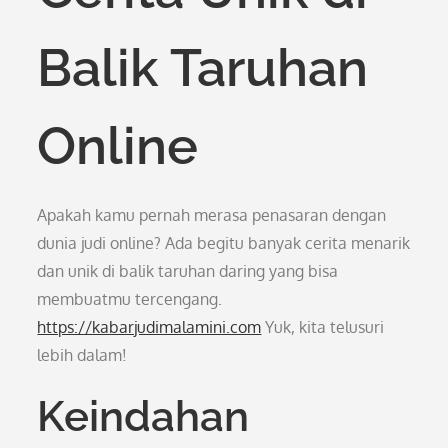
Balik Taruhan
Online
Apakah kamu pernah merasa penasaran dengan
dunia judi online? Ada begitu banyak cerita menarik
dan unik di balik taruhan daring yang bisa
membuatmu tercengang.
https://kabarjudimalamini.com
Yuk, kita telusuri
lebih dalam!
Keindahan