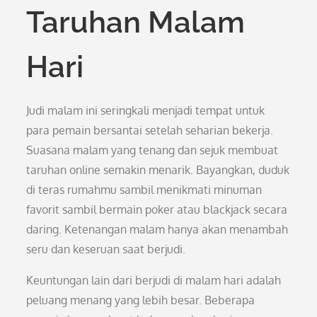
Taruhan Malam
Hari
Judi malam ini seringkali menjadi tempat untuk
para pemain bersantai setelah seharian bekerja.
Suasana malam yang tenang dan sejuk membuat
taruhan online semakin menarik. Bayangkan, duduk
di teras rumahmu sambil menikmati minuman
favorit sambil bermain poker atau blackjack secara
daring. Ketenangan malam hanya akan menambah
seru dan keseruan saat berjudi.
Keuntungan lain dari berjudi di malam hari adalah
peluang menang yang lebih besar. Beberapa