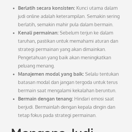
Berlatih secara konsisten:
Kunci utama dalam
judi online adalah keterampilan. Semakin sering
berlatih, semakin mahir pula dalam bermain.
Kenali permainan:
Sebelum terjun ke dalam
taruhan, pastikan untuk memahami aturan dan
strategi permainan yang akan dimainkan.
Pengetahuan yang baik akan meningkatkan
peluang menang.
Manajemen modal yang baik:
Selalu tentukan
batasan modal dan jangan tergoda untuk terus
bermain saat mengalami kekalahan beruntun.
Bermain dengan tenang:
Hindari emosi saat
berjudi. Bermainlah dengan kepala dingin dan
tetap fokus pada strategi permainan.