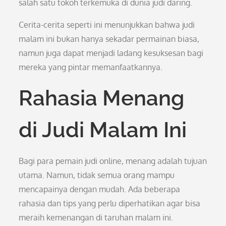
salah satu tokoh terkemuka di dunia judi daring.
Cerita-cerita seperti ini menunjukkan bahwa judi
malam ini bukan hanya sekadar permainan biasa,
namun juga dapat menjadi ladang kesuksesan bagi
mereka yang pintar memanfaatkannya.
Rahasia Menang
di Judi Malam Ini
Bagi para pemain judi online, menang adalah tujuan
utama. Namun, tidak semua orang mampu
mencapainya dengan mudah. Ada beberapa
rahasia dan tips yang perlu diperhatikan agar bisa
meraih kemenangan di taruhan malam ini.