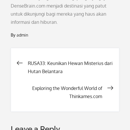
DenseBrain.com menjadi destinasi yang patut
untuk dikunjungi bagi mereka yang haus akan
informasi dan hiburan.
By
admin
Post
RUSA33: Keunikan Hewan Misterius dari
Hutan Belantara
navigation
Exploring the Wonderful World of
Thinkames.com
Leave a Reply