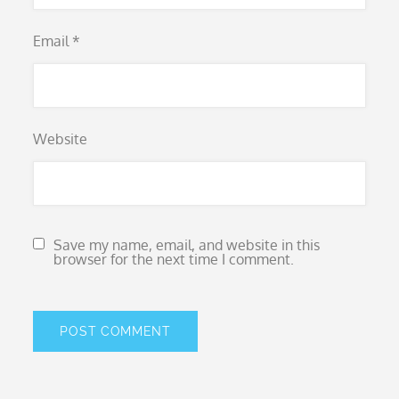
Email
*
Website
Save my name, email, and website in this
browser for the next time I comment.