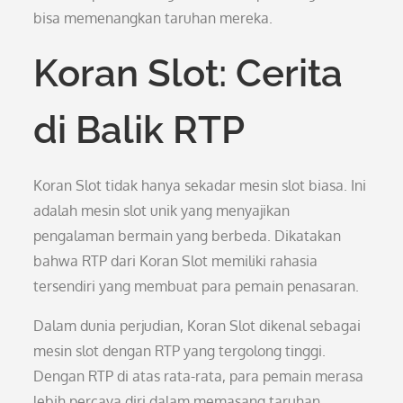
bisa memenangkan taruhan mereka.
Koran Slot: Cerita
di Balik RTP
Koran Slot tidak hanya sekadar mesin slot biasa. Ini
adalah mesin slot unik yang menyajikan
pengalaman bermain yang berbeda. Dikatakan
bahwa RTP dari Koran Slot memiliki rahasia
tersendiri yang membuat para pemain penasaran.
Dalam dunia perjudian, Koran Slot dikenal sebagai
mesin slot dengan RTP yang tergolong tinggi.
Dengan RTP di atas rata-rata, para pemain merasa
lebih percaya diri dalam memasang taruhan