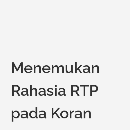
Menemukan
Rahasia RTP
pada Koran