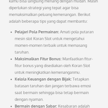
kamu bisa langsung menang dengan mudah. Masih
diperlukan strategi yang tepat agar bisa
memaksimalkan peluang kemenangan. Berikut
adalah beberapa tips yang dapat membantu:
Pelajari Pola Permainan:
Amati pola putaran
mesin slot Koran Slot untuk mengetahui
momen-momen terbaik untuk memasang
taruhan.
Maksimalkan Fitur Bonus:
Manfaatkan fitur-
fitur bonus yang disediakan oleh Koran Slot
untuk meningkatkan kemenanganmu.
Kelola Keuangan dengan Bijak:
Tetapkan
batasan taruhan dan jangan terbawa emosi
saat bermain sehingga bisa tetap bermain
dengan nyaman.
Bermain dengan Sabar:
Kesabaran adalah