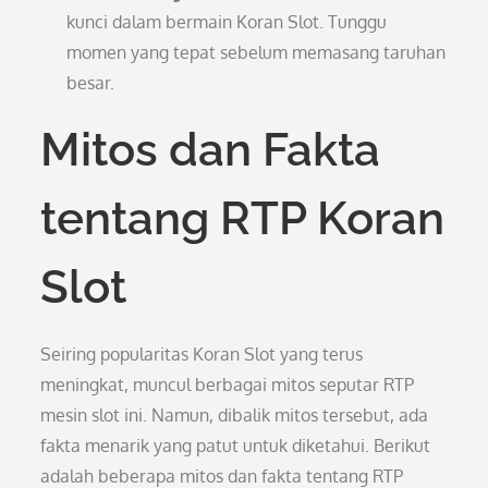
kunci dalam bermain Koran Slot. Tunggu
momen yang tepat sebelum memasang taruhan
besar.
Mitos dan Fakta
tentang RTP Koran
Slot
Seiring popularitas Koran Slot yang terus
meningkat, muncul berbagai mitos seputar RTP
mesin slot ini. Namun, dibalik mitos tersebut, ada
fakta menarik yang patut untuk diketahui. Berikut
adalah beberapa mitos dan fakta tentang RTP