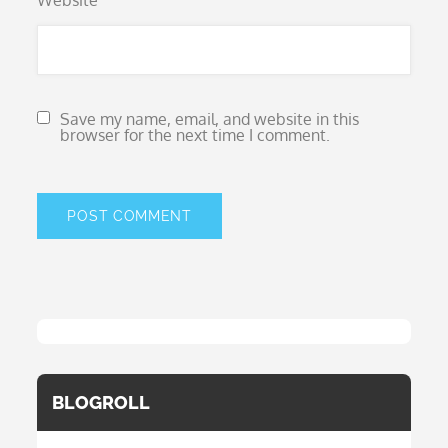
Website
Save my name, email, and website in this
browser for the next time I comment.
BLOGROLL