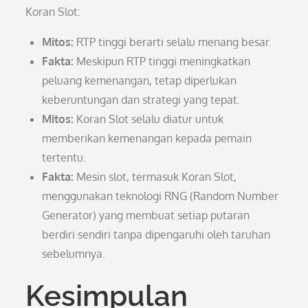
Koran Slot:
Mitos:
RTP tinggi berarti selalu menang besar.
Fakta:
Meskipun RTP tinggi meningkatkan
peluang kemenangan, tetap diperlukan
keberuntungan dan strategi yang tepat.
Mitos:
Koran Slot selalu diatur untuk
memberikan kemenangan kepada pemain
tertentu.
Fakta:
Mesin slot, termasuk Koran Slot,
menggunakan teknologi RNG (Random Number
Generator) yang membuat setiap putaran
berdiri sendiri tanpa dipengaruhi oleh taruhan
sebelumnya.
Kesimpulan