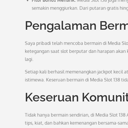
Fitur Bonus Menarik:
Media Slot 138 juga me
semakin menggiurkan. Dari putaran gratis hingg
Pengalaman Berma
Saya pribadi telah mencoba bermain di Media Sl
ketegangan saat slot berputar dan harapan aka
lagi.
Setiap kali berhasil memenangkan jackpot kecil 
istimewa. Keseruan bermain di Media Slot 138 t
Keseruan Komunit
Tidak hanya bermain sendirian, di Media Slot 13
tips, kiat, dan bahkan kemenangan bersama-s