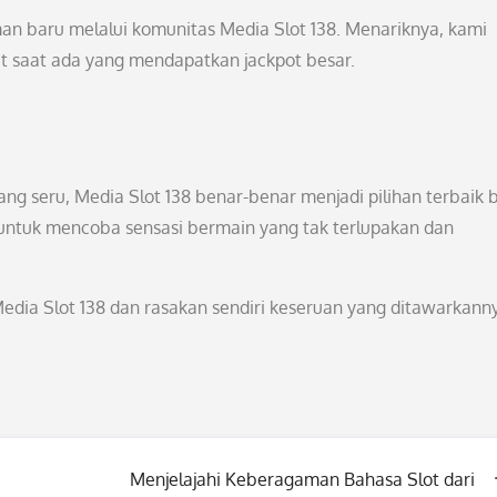
an baru melalui komunitas Media Slot 138. Menariknya, kami
 saat ada yang mendapatkan jackpot besar.
ng seru, Media Slot 138 benar-benar menjadi pilihan terbaik 
 untuk mencoba sensasi bermain yang tak terlupakan dan
edia Slot 138 dan rasakan sendiri keseruan yang ditawarkann
Menjelajahi Keberagaman Bahasa Slot dari