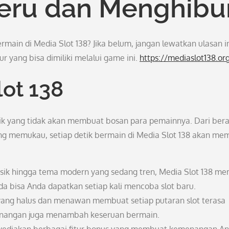
eru dan Menghibu
ain di Media Slot 138? Jika belum, jangan lewatkan ulasan i
yang bisa dimiliki melalui game ini.
https://mediaslot138.or
ot 138
rik yang tidak akan membuat bosan para pemainnya. Dari be
yang memukau, setiap detik bermain di Media Slot 138 akan m
sik hingga tema modern yang sedang tren, Media Slot 138 mem
a bisa Anda dapatkan setiap kali mencoba slot baru.
 yang halus dan menawan membuat setiap putaran slot terasa
menangan juga menambah keseruan bermain.