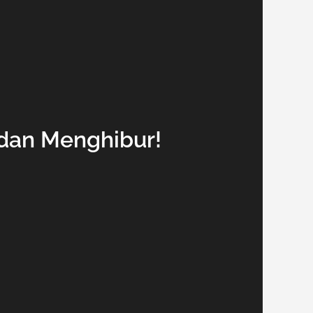
dan Menghibur!