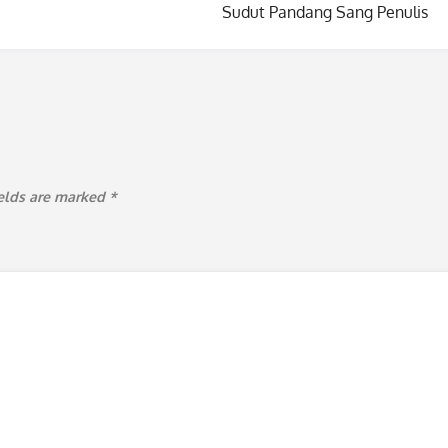
Sudut Pandang Sang Penulis
ields are marked
*