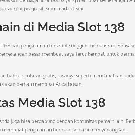
nyediakan berbagai fitur bonus yang membuat kemenangan A
a jackpot progresif, semua ada di sini.
in di Media Slot 138
ot 138 dan pengalaman tersebut sungguh memuaskan. Sensasi
n kemenangan besar membuat saya terus kembali untuk berma
atau bahkan putaran gratis, rasanya seperti mendapatkan hadi
idak akan pernah membuat Anda bosan.
as Media Slot 138
8 Anda juga bisa bergabung dengan komunitas pemain lain. Ber
ama membuat pengalaman bermain semakin menyenangkan.