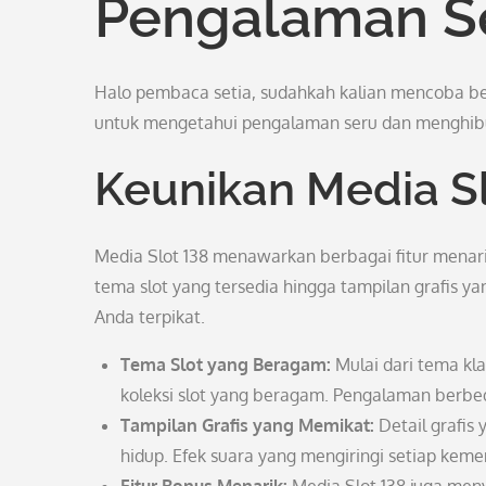
Pengalaman S
Halo pembaca setia, sudahkah kalian mencoba berm
untuk mengetahui pengalaman seru dan menghibur 
Keunikan Media Sl
Media Slot 138 menawarkan berbagai fitur mena
tema slot yang tersedia hingga tampilan grafis 
Anda terpikat.
Tema Slot yang Beragam:
Mulai dari tema kla
koleksi slot yang beragam. Pengalaman berbed
Tampilan Grafis yang Memikat:
Detail grafis
hidup. Efek suara yang mengiringi setiap ke