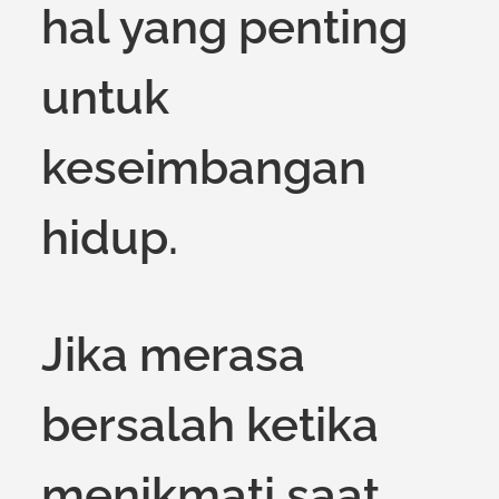
hal yang penting
untuk
keseimbangan
hidup.
Jika merasa
bersalah ketika
menikmati saat