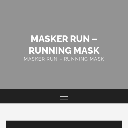
Skip
to
content
MASKER RUN –
RUNNING MASK
MASKER RUN – RUNNING MASK