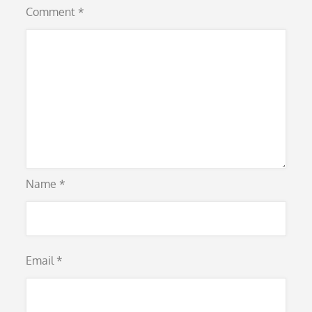
Comment
*
Name
*
Email
*