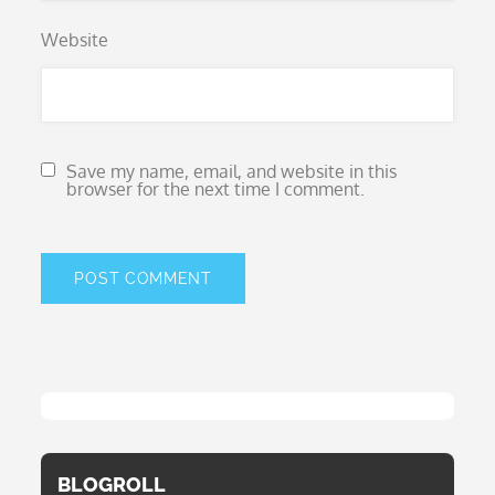
Website
Save my name, email, and website in this
browser for the next time I comment.
BLOGROLL