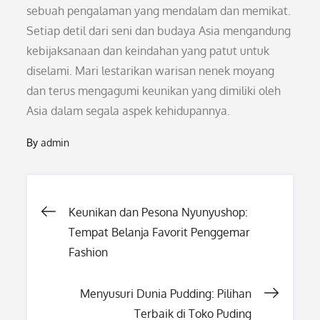
sebuah pengalaman yang mendalam dan memikat.
Setiap detil dari seni dan budaya Asia mengandung
kebijaksanaan dan keindahan yang patut untuk
diselami. Mari lestarikan warisan nenek moyang
dan terus mengagumi keunikan yang dimiliki oleh
Asia dalam segala aspek kehidupannya.
By
admin
Post
Keunikan dan Pesona Nyunyushop:
Tempat Belanja Favorit Penggemar
navigation
Fashion
Menyusuri Dunia Pudding: Pilihan
Terbaik di Toko Puding