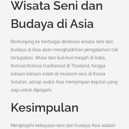
Wisata Seni dan
Budaya di Asia
Berkunjung ke berbagai destinasi wisata seni dan
budaya di Asia akan menghadirkan pengalaman tak
terlupakan. Mulai dari kuil-kuil megah di India,
festival-festival tradisional di Thailand, hingga
lukisan-lukisan indah di museum seni di Korea
Selatan, setiap sudut Asia menyimpan kejutan yang
siap untuk dijelajahi.
Kesimpulan
Menjelajahi kekayaan seni dan budaya Asia adalah