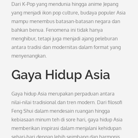
Dari K-Pop yang mendunia hingga anime Jepang
yang menjadi ikon pop culture, budaya populer Asia
mampu menembus batasan-batasan negara dan
bahkan benua. Fenomena ini tidak hanya
menghibur, tetapi juga menjadi ajang peleburan
antara tradisi dan modernitas dalam format yang
menyenangkan.
Gaya Hidup Asia
Gaya hidup Asia merupakan perpaduan antara
nilai-nilai tradisional dan tren modern. Dari filosofi
Feng Shui dalam mendesain ruangan hingga
kebiasaan minum teh di sore hari, gaya hidup Asia
memberikan inspirasi dalam menjalani kehidupan
sehari-hari dengan lebih seimbang dan harmonis.