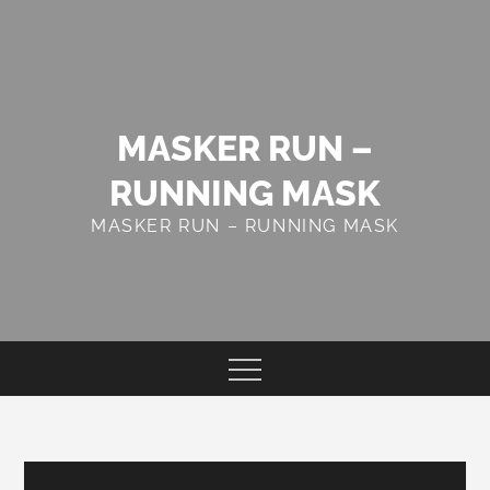
Skip
to
content
MASKER RUN –
RUNNING MASK
MASKER RUN – RUNNING MASK