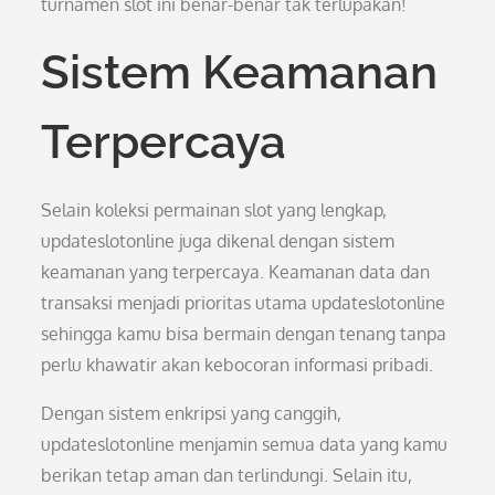
turnamen slot ini benar-benar tak terlupakan!
Sistem Keamanan
Terpercaya
Selain koleksi permainan slot yang lengkap,
updateslotonline juga dikenal dengan sistem
keamanan yang terpercaya. Keamanan data dan
transaksi menjadi prioritas utama updateslotonline
sehingga kamu bisa bermain dengan tenang tanpa
perlu khawatir akan kebocoran informasi pribadi.
Dengan sistem enkripsi yang canggih,
updateslotonline menjamin semua data yang kamu
berikan tetap aman dan terlindungi. Selain itu,