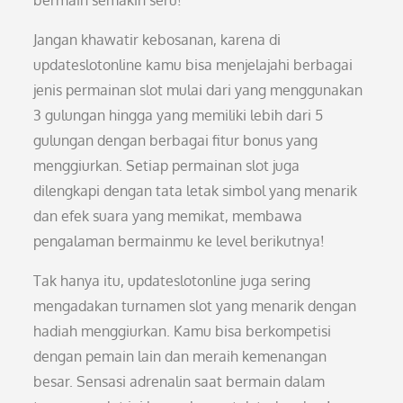
bermain semakin seru!
Jangan khawatir kebosanan, karena di
updateslotonline kamu bisa menjelajahi berbagai
jenis permainan slot mulai dari yang menggunakan
3 gulungan hingga yang memiliki lebih dari 5
gulungan dengan berbagai fitur bonus yang
menggiurkan. Setiap permainan slot juga
dilengkapi dengan tata letak simbol yang menarik
dan efek suara yang memikat, membawa
pengalaman bermainmu ke level berikutnya!
Tak hanya itu, updateslotonline juga sering
mengadakan turnamen slot yang menarik dengan
hadiah menggiurkan. Kamu bisa berkompetisi
dengan pemain lain dan meraih kemenangan
besar. Sensasi adrenalin saat bermain dalam