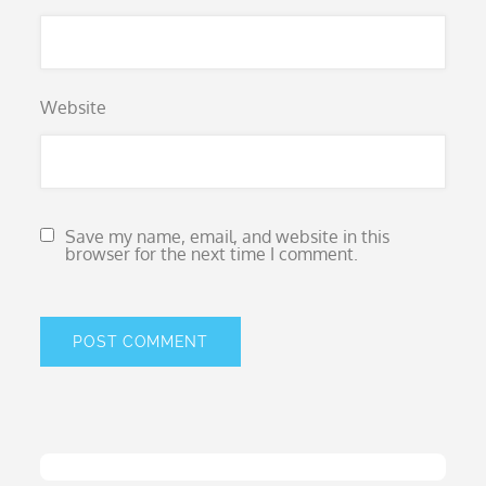
Website
Save my name, email, and website in this
browser for the next time I comment.