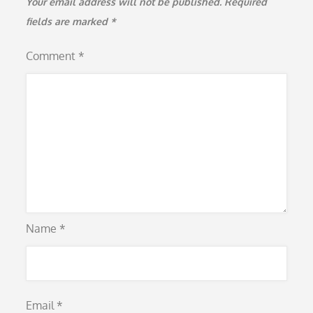
Your email address will not be published.
Required
fields are marked
*
Comment
*
Name
*
Email
*