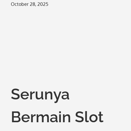
Posted
October 28, 2025
on
Serunya
Bermain Slot