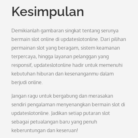
Kesimpulan
Demikianlah gambaran singkat tentang serunya
bermain slot online di updateslotonline. Dari pilihan
permainan slot yang beragam, sistem keamanan
terpercaya, hingga layanan pelanggan yang
responsif, updateslotonline hadir untuk memenuhi
kebutuhan hiburan dan kesenanganmu dalam
berjudi online.
Jangan ragu untuk bergabung dan merasakan
sendiri pengalaman menyenangkan bermain slot di
updateslotonline. Jadikan setiap putaran slot
sebagai petualangan baru yang penuh
keberuntungan dan keseruan!