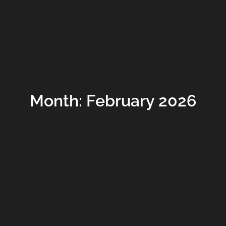
Month:
February 2026