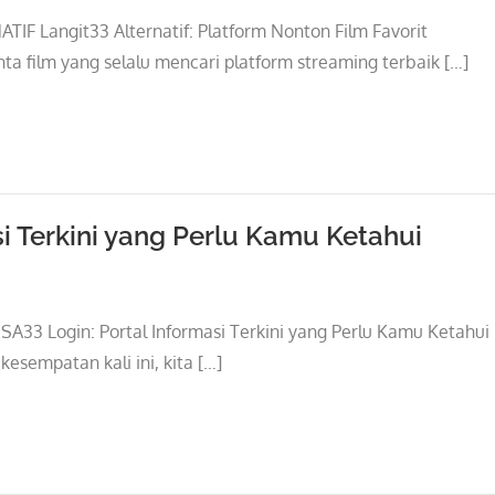
IF Langit33 Alternatif: Platform Nonton Film Favorit
 film yang selalu mencari platform streaming terbaik […]
i Terkini yang Perlu Kamu Ketahui
A33 Login: Portal Informasi Terkini yang Perlu Kamu Ketahui
esempatan kali ini, kita […]