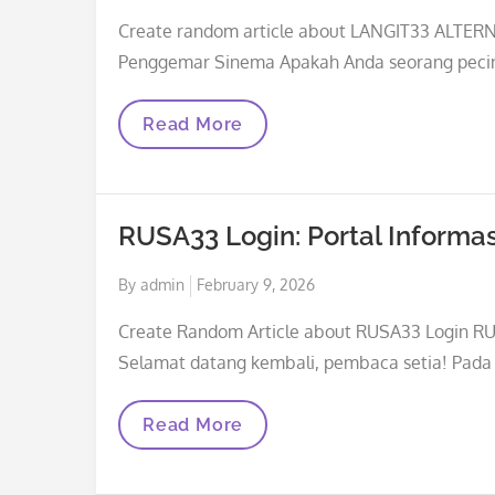
on
Create random article about LANGIT33 ALTERNAT
Penggemar Sinema Apakah Anda seorang pecinta
Langit33
Read More
Alternatif:
Platform
Nonton
Film
Favorit
RUSA33 Login: Portal Informas
Penggemar
Sinema
Posted
By
admin
February 9, 2026
on
Create Random Article about RUSA33 Login RUS
Selamat datang kembali, pembaca setia! Pada k
RUSA33
Read More
Login:
Portal
Informasi