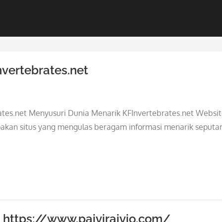
vertebrates.net
rates.net Menyusuri Dunia Menarik KFInvertebrates.net Websi
upakan situs yang mengulas beragam informasi menarik seputa
 https://www.paiviraivio.com/