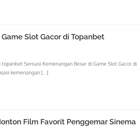
 Game Slot Gacor di Topanbet
di topanbet Sensasi Kemenangan Besar di Game Slot Gacor di
nsasi kemenangan […]
 Nonton Film Favorit Penggemar Sinema