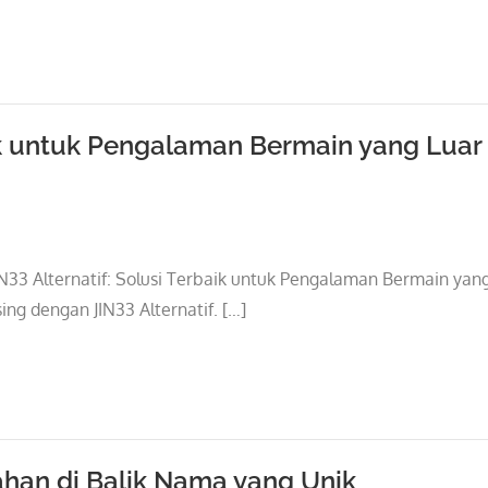
aik untuk Pengalaman Bermain yang Luar
IN33 Alternatif: Solusi Terbaik untuk Pengalaman Bermain yan
ing dengan JIN33 Alternatif. […]
han di Balik Nama yang Unik