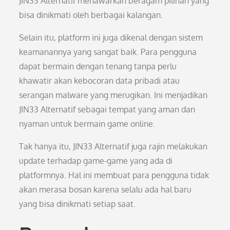
JIN33 Alternatif menawarkan beragam pilihan yang
bisa dinikmati oleh berbagai kalangan.
Selain itu, platform ini juga dikenal dengan sistem
keamanannya yang sangat baik. Para pengguna
dapat bermain dengan tenang tanpa perlu
khawatir akan kebocoran data pribadi atau
serangan malware yang merugikan. Ini menjadikan
JIN33 Alternatif sebagai tempat yang aman dan
nyaman untuk bermain game online.
Tak hanya itu, JIN33 Alternatif juga rajin melakukan
update terhadap game-game yang ada di
platformnya. Hal ini membuat para pengguna tidak
akan merasa bosan karena selalu ada hal baru
yang bisa dinikmati setiap saat.