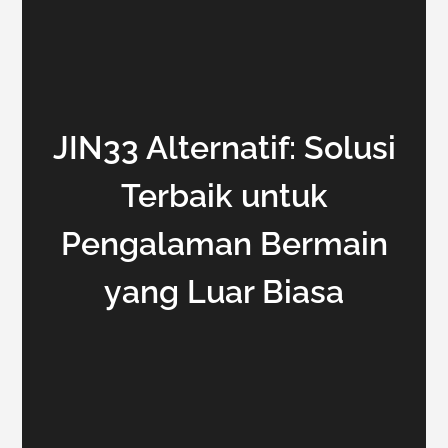
JIN33 Alternatif: Solusi
Terbaik untuk
Pengalaman Bermain
yang Luar Biasa