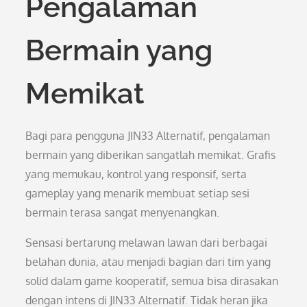
Pengalaman
Bermain yang
Memikat
Bagi para pengguna JIN33 Alternatif, pengalaman
bermain yang diberikan sangatlah memikat. Grafis
yang memukau, kontrol yang responsif, serta
gameplay yang menarik membuat setiap sesi
bermain terasa sangat menyenangkan.
Sensasi bertarung melawan lawan dari berbagai
belahan dunia, atau menjadi bagian dari tim yang
solid dalam game kooperatif, semua bisa dirasakan
dengan intens di JIN33 Alternatif. Tidak heran jika