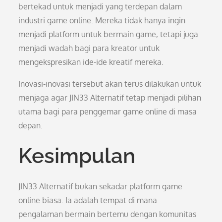
bertekad untuk menjadi yang terdepan dalam
industri game online. Mereka tidak hanya ingin
menjadi platform untuk bermain game, tetapi juga
menjadi wadah bagi para kreator untuk
mengekspresikan ide-ide kreatif mereka.
Inovasi-inovasi tersebut akan terus dilakukan untuk
menjaga agar JIN33 Alternatif tetap menjadi pilihan
utama bagi para penggemar game online di masa
depan.
Kesimpulan
JIN33 Alternatif bukan sekadar platform game
online biasa. Ia adalah tempat di mana
pengalaman bermain bertemu dengan komunitas