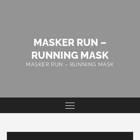
Skip
to
content
MASKER RUN –
RUNNING MASK
MASKER RUN – RUNNING MASK