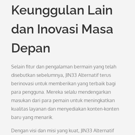
Keunggulan Lain
dan Inovasi Masa
Depan
Selain fitur dan pengalaman bermain yang telah
disebutkan sebelumnya, JIN33 Alternatif terus
berinovasi untuk memberikan yang terbaik bagi
para pengguna. Mereka selalu mendengarkan
masukan dari para pemain untuk meningkatkan
kualitas layanan dan menyediakan konten-konten
baru yang menarik.
Dengan visi dan misi yang kuat, JIN33 Alternatif